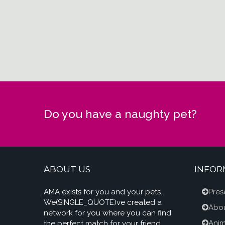
Do you have a naughty pet?
ABOUT US
INFOR
AMA exists for you and your pets.
Pres
We(SINGLE_QUOTE)ve created a
Abou
network for you where you can find
Anim
the perfect match for your friend.