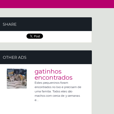
SHARE
OTHER ADS
gatinhos
encontrados
Estes pequeninos foram
encontrados no lixo e precisam de
uma família. Todos eles são
machos com cerca de 3 semanas
e...