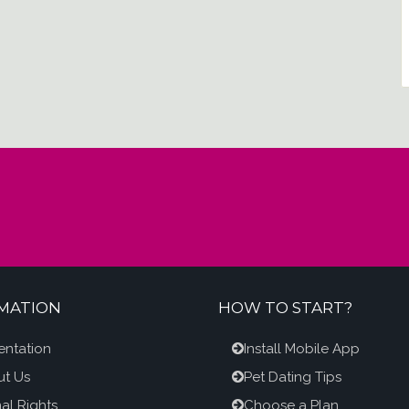
MATION
HOW TO START?
entation
Install Mobile App
t Us
Pet Dating Tips
al Rights
Choose a Plan