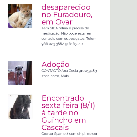
desaparecido
no Furadouro,
em Ovar
Tem SIDA felina e precisa de
medicação. Não pode estar em
contacto com outros gatos. Telem:
966 023 388/ 916465240
Adoção
CONTACTO Ana Costa 910059483,
zona norte, Maia
Encontrado
sexta feira (8/1)
à tarde no
Guincho em
Cascais
Cocker Spaniel ( sem chip), de cor