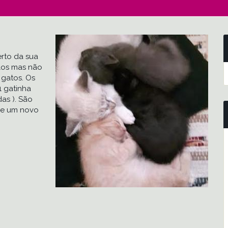
rto da sua
los mas não
 gatos. Os
1 gatinha
as ). São
de um novo