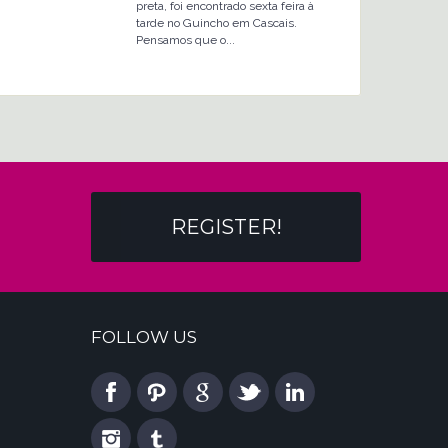
preta, foi encontrado sexta feira à
tarde no Guincho em Cascais.
Pensamos que o...
REGISTER!
FOLLOW US