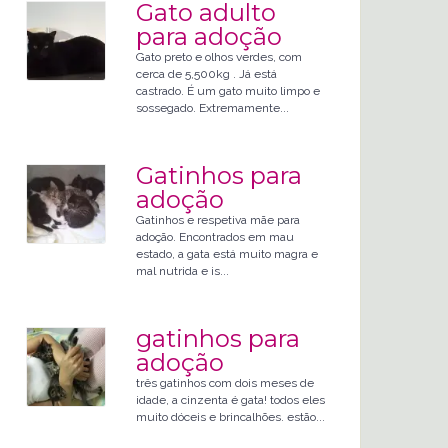
Gato adulto
para adoção
Gato preto e olhos verdes, com
cerca de 5,500kg . Já está
castrado. É um gato muito limpo e
sossegado. Extremamente...
Gatinhos para
adoção
Gatinhos e respetiva mãe para
adoção. Encontrados em mau
estado, a gata está muito magra e
mal nutrida e is...
gatinhos para
adoção
três gatinhos com dois meses de
idade, a cinzenta é gata! todos eles
muito dóceis e brincalhões. estão...