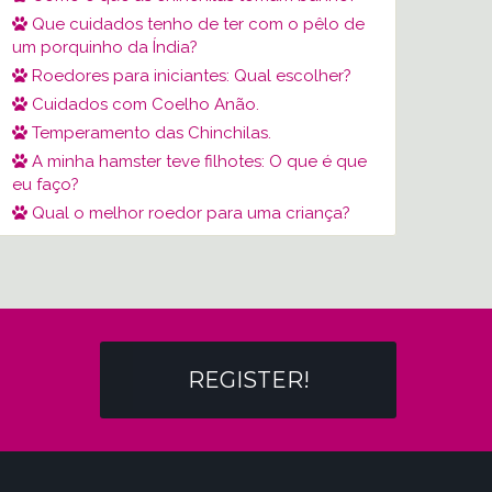
Que cuidados tenho de ter com o pêlo de
um porquinho da Índia?
Roedores para iniciantes: Qual escolher?
Cuidados com Coelho Anão.
Temperamento das Chinchilas.
A minha hamster teve filhotes: O que é que
eu faço?
Qual o melhor roedor para uma criança?
REGISTER!