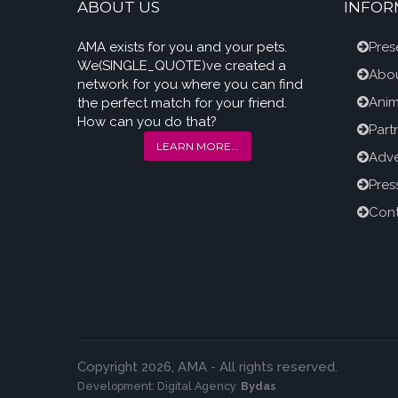
ABOUT US
INFOR
AMA exists for you and your pets.
Pres
We(SINGLE_QUOTE)ve created a
Abou
network for you where you can find
Anim
the perfect match for your friend.
How can you do that?
Part
LEARN MORE...
Adve
Pres
Cont
Copyright 2026, AMA - All rights reserved.
Development:
Digital Agency
Bydas