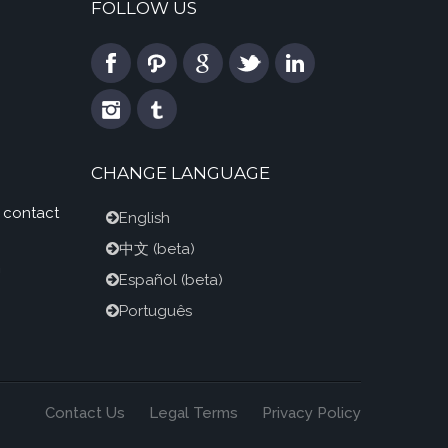
FOLLOW US
CHANGE LANGUAGE
 contact
English
中文
(beta)
m
Español
(beta)
Português
Contact Us
Legal Terms
Privacy Policy