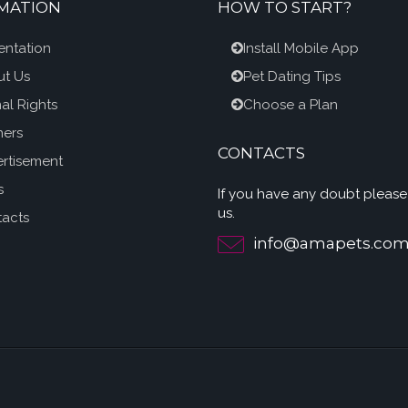
MATION
HOW TO START?
entation
Install Mobile App
t Us
Pet Dating Tips
al Rights
Choose a Plan
ners
CONTACTS
rtisement
s
If you have any doubt please
us.
acts
info@amapets.co