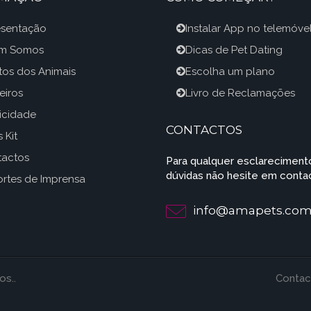
esentação
Instalar App no telemóve
m Somos
Dicas de Pet Dating
itos dos Animais
Escolha um plano
eiros
Livro de Reclamações
icidade
CONTACTOS
 Kit
tactos
Para qualquer esclareciment
dúvidas não hesite em contac
rtes de Imprensa
info@amapets.co
os..
Contac