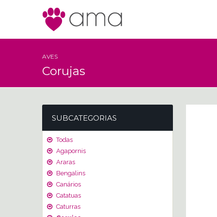
AVES
Corujas
SUBCATEGORIAS
Todas
Agapornis
Araras
Bengalins
Canários
Catatuas
Caturras