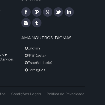
l
AMA NOUTROS IDIOMAS
English
o de
中文
(beta)
tar-nos.
Español
(beta)
Português
m
tos
Condições Legais
Política de Privacidade