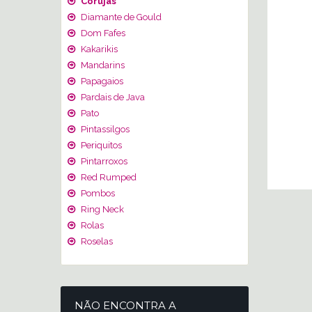
Corujas
Diamante de Gould
Dom Fafes
Kakarikis
Mandarins
Papagaios
Pardais de Java
Pato
Pintassilgos
Periquitos
Pintarroxos
Red Rumped
Pombos
Ring Neck
Rolas
Roselas
NÃO ENCONTRA A