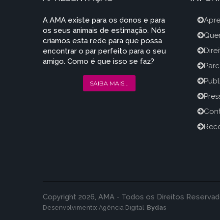
A AMA existe para os donos e para
Apr
os seus animais de estimação. Nós
Que
criamos esta rede para que possa
Dire
encontrar o par perfeito para o seu
amigo. Como é que isso se faz?
Parc
Publ
SAIBA MAIS...
Press
Con
Reco
Copyright 2026, AMA - Todos os Direitos Reservad
Desenvolvimento:
Agência Digital
Bydas