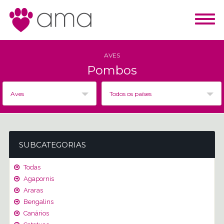
AVES
Pombos
Aves
Todos os países
SUBCATEGORIAS
Todas
Agapornis
Araras
Bengalins
Canários