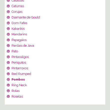
Catatuas
Caturras
Corujas
Diamante de Gould
Dom Fafes
Kakarikis
Mandarins
Papagaios
Pardais de Java
Pato
Pintassilgos
Periquitos
Pintarroxos
Red Rumped
Pombos
Ring Neck
Rolas
Roselas