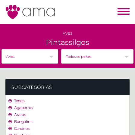
AVES
Pintassilgos
Aves
Todos os países
SUBCATEGORIAS
Todas
Agapornis
Araras
Bengalins
Canários