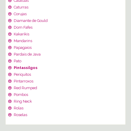
Catatuas
Caturras
Corujas
Diamante de Gould
Dom Fafes
Kakarikis
Mandarins
Papagaios
Pardais de Java
Pato
Pintassilgos
Periquitos
Pintarroxos
Red Rumped
Pombos
Ring Neck
Rolas
Roselas