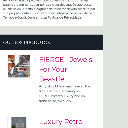
responsabilidade pelo teor dos conteúdos contidos nessas
páginas, e em particular por qualquer declaração que possa
existir nelas. A visita a páginas de terceiros deverá ser feita por
sua própria conta e risco. Para mais informações consulte os
Termos e Condições e a nossa Política de Privacidade.
OUTROS PRODUTOS
FIERCE - Jewels
For Your
Beastie
Why should humans have all the
fun? For the discerning pet,
FIERCE creates luxury and on-
trend collar jewellery.
Luxury Retro