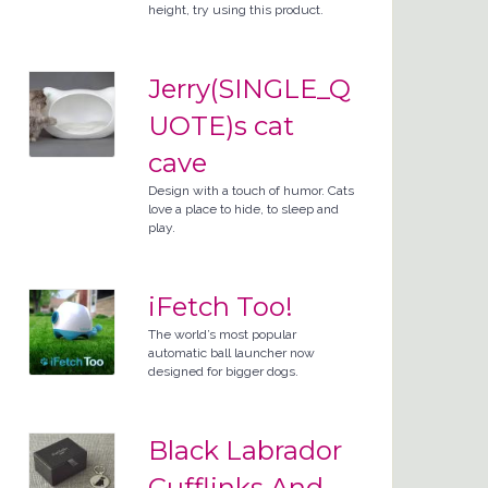
height, try using this product.
Jerry(SINGLE_Q
UOTE)s cat
cave
Design with a touch of humor. Cats
love a place to hide, to sleep and
play.
iFetch Too!
The world’s most popular
automatic ball launcher now
designed for bigger dogs.
Black Labrador
Cufflinks And