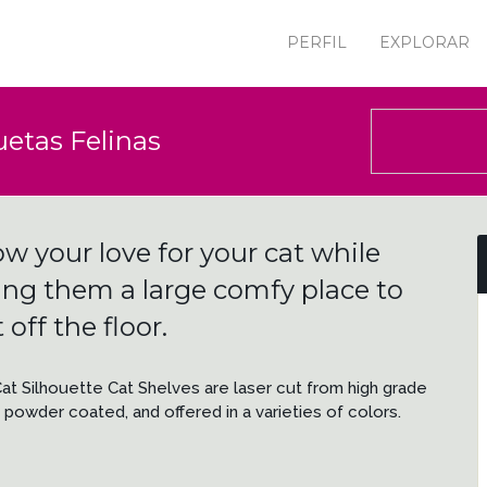
PERFIL
EXPLORAR
uetas Felinas
w your love for your cat while
ing them a large comfy place to
t off the floor.
at Silhouette Cat Shelves are laser cut from high grade
, powder coated, and offered in a varieties of colors.