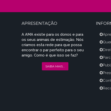
APRESENTAÇÃO
INFO
A AMA existe para os donos e para
Apr
os seus animais de estimação. Nós
Que
criamos esta rede para que possa
Dire
encontrar o par perfeito para o seu
amigo. Como é que isso se faz?
Parc
Publ
SAIBA MAIS...
Press
Con
Reco