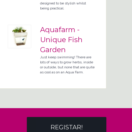
designed to be stylish whilst
being practical.
Aquafarm -
Unique Fish
Garden
Just keep swimming! There are
lots of ways to grow herbs, inside
or outside, but none that are quite
as cool as on an Aqua Farm.
REGISTAR!