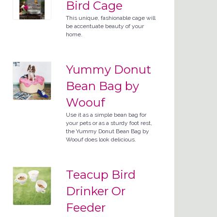
Bird Cage
This unique, fashionable cage will
be accentuate beauty of your
home.
Yummy Donut
Bean Bag by
Woouf
Use it as a simple bean bag for
your pets or as a sturdy foot rest,
the Yummy Donut Bean Bag by
Woouf does look delicious.
Teacup Bird
Drinker Or
Feeder