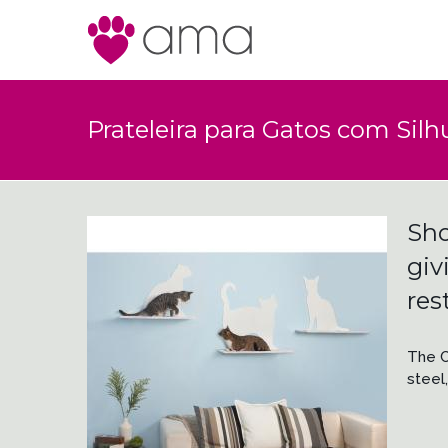
Prateleira para Gatos com Silh
Sho
giv
res
The C
steel