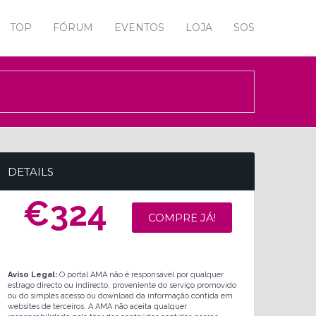
TOP
FÓRUM
EVENTOS
LOJA
SOS
DETAILS
€324
COMPRE JÁ!
Aviso Legal:
O portal AMA não é responsável por qualquer
estrago directo ou indirecto, proveniente do serviço promovido
ou do simples acesso ou download da informação contida em
websites de terceiros. A AMA não aceita qualquer