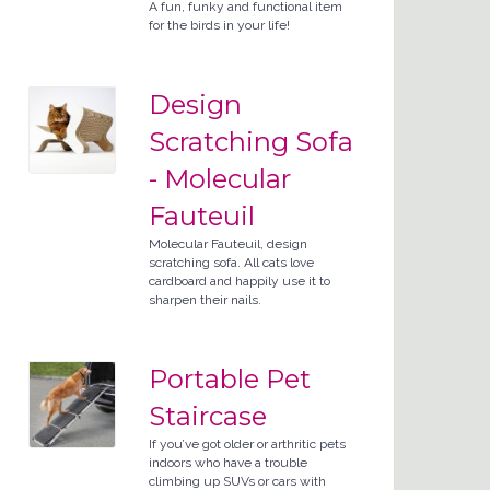
A fun, funky and functional item
for the birds in your life!
Design
Scratching Sofa
- Molecular
Fauteuil
Molecular Fauteuil, design
scratching sofa. All cats love
cardboard and happily use it to
sharpen their nails.
Portable Pet
Staircase
If you’ve got older or arthritic pets
indoors who have a trouble
climbing up SUVs or cars with