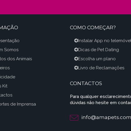
RMAÇÃO
COMO COMEÇAR?
esentação
Instalar App no telemóve
m Somos
Dicas de Pet Dating
itos dos Animais
Escolha um plano
eiros
Livro de Reclamações
icidade
CONTACTOS
 Kit
tactos
Para qualquer esclareciment
dúvidas não hesite em contac
rtes de Imprensa
info@amapets.co