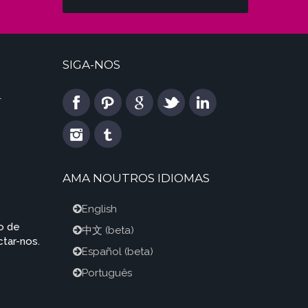
SIGA-NOS
l
AMA NOUTROS IDIOMAS
English
o de
中文
(beta)
tar-nos.
Español
(beta)
Português
m