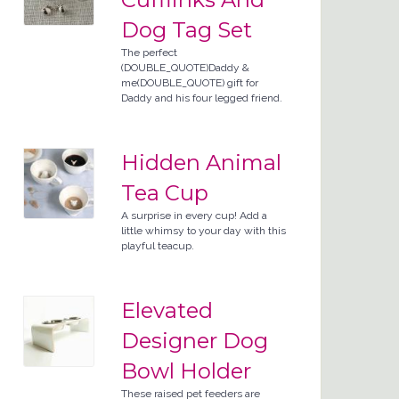
Dog Tag Set
The perfect
(DOUBLE_QUOTE)Daddy &
me(DOUBLE_QUOTE) gift for
Daddy and his four legged friend.
Hidden Animal
Tea Cup
A surprise in every cup! Add a
little whimsy to your day with this
playful teacup.
Elevated
Designer Dog
Bowl Holder
These raised pet feeders are