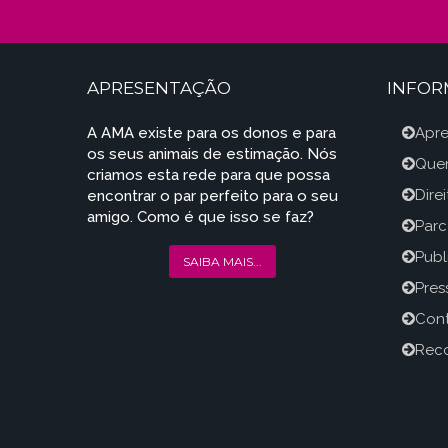
APRESENTAÇÃO
INFO
A AMA existe para os donos e para
Apr
os seus animais de estimação. Nós
Que
criamos esta rede para que possa
Dire
encontrar o par perfeito para o seu
amigo. Como é que isso se faz?
Parc
Publ
SAIBA MAIS...
Press
Con
Reco