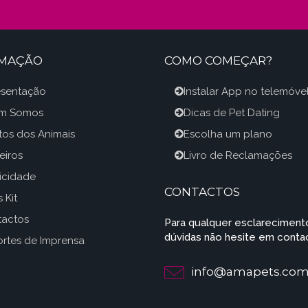
RMAÇÃO
COMO COMEÇAR?
esentação
Instalar App no telemóve
m Somos
Dicas de Pet Dating
itos dos Animais
Escolha um plano
eiros
Livro de Reclamações
icidade
CONTACTOS
 Kit
tactos
Para qualquer esclareciment
dúvidas não hesite em contac
rtes de Imprensa
info@amapets.co