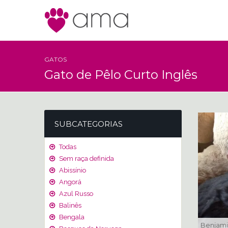
GATOS
Gato de Pêlo Curto Inglês
SUBCATEGORIAS
Todas
Sem raça definida
Abissínio
Angorá
Azul Russo
Balinês
Bengala
Benjam