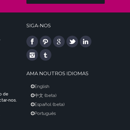
SIGA-NOS
l
AMA NOUTROS IDIOMAS
English
o de
中文
(beta)
tar-nos.
Español
(beta)
Português
m