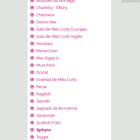
Bosques da Noruega
Chantilly- Tiffany
Chartreux
Devon Rex
Gato de Pêlo Curto Europeu
Gato de Pêlo Curto Inglês
Himalaio
Maine Coon
Mau Egípcio
Munchkin
Ocicat
Oriental de Pêlo Curto
Persa
Ragdoll
Siamês
Sagrado da Birmâmia
Savannah
Scottish Fold
Sphynx
Toyger