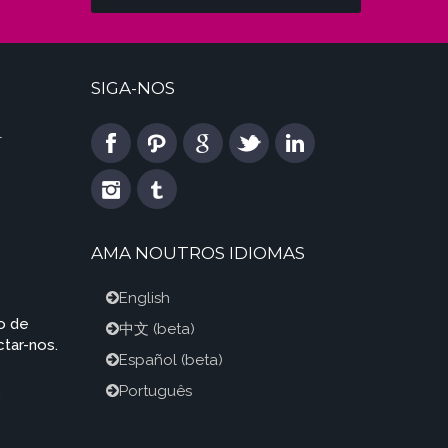
SIGA-NOS
l
AMA NOUTROS IDIOMAS
English
o de
中文
(beta)
tar-nos.
Español
(beta)
Português
m