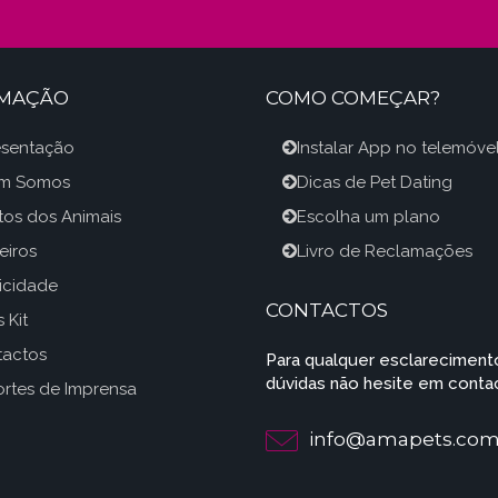
RMAÇÃO
COMO COMEÇAR?
esentação
Instalar App no telemóve
m Somos
Dicas de Pet Dating
itos dos Animais
Escolha um plano
eiros
Livro de Reclamações
icidade
CONTACTOS
 Kit
tactos
Para qualquer esclareciment
dúvidas não hesite em contac
rtes de Imprensa
info@amapets.co