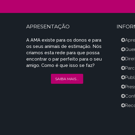
APRESENTAÇÃO
INFO
A AMA existe para os donos e para
Apr
os seus animais de estimação. Nós
Que
criamos esta rede para que possa
Dire
encontrar o par perfeito para o seu
amigo. Como é que isso se faz?
Parc
Publ
SAIBA MAIS...
Press
Con
Reco