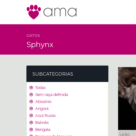
GATOS
Sphynx
SUBCATEGORIAS
Todas
Sem raça definida
Abissínio
Angorá
Azul Russo
Balinês
Bengala
Leão