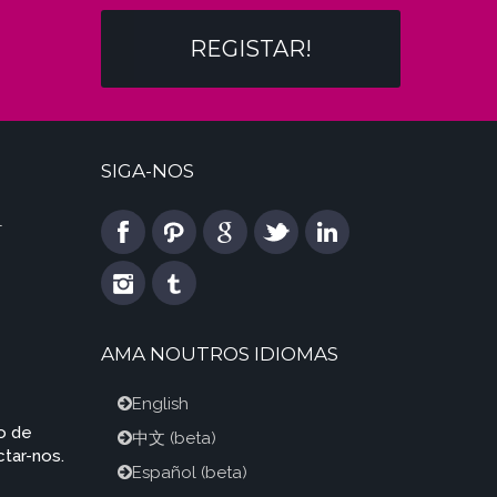
REGISTAR!
SIGA-NOS
l
AMA NOUTROS IDIOMAS
English
o de
中文
(beta)
tar-nos.
Español
(beta)