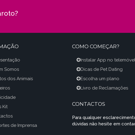
roto?
RMAÇÃO
COMO COMEÇAR?
esentação
Instalar App no telemóve
m Somos
Dicas de Pet Dating
itos dos Animais
Escolha um plano
eiros
Livro de Reclamações
icidade
CONTACTOS
 Kit
tactos
Para qualquer esclareciment
dúvidas não hesite em contac
rtes de Imprensa