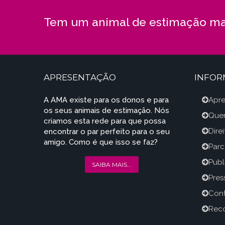
Tem um animal de estimação ma
APRESENTAÇÃO
INFO
A AMA existe para os donos e para
Apr
os seus animais de estimação. Nós
Que
criamos esta rede para que possa
Dire
encontrar o par perfeito para o seu
amigo. Como é que isso se faz?
Parc
Publ
SAIBA MAIS...
Press
Con
Reco