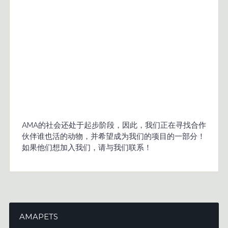
AMA的社会还处于起步阶段，因此，我们正在寻找合作
伙伴谁也活的动物，并希望成为我们的项目的一部分！
如果他们想加入我们，请与我们联系！
AMAPETS