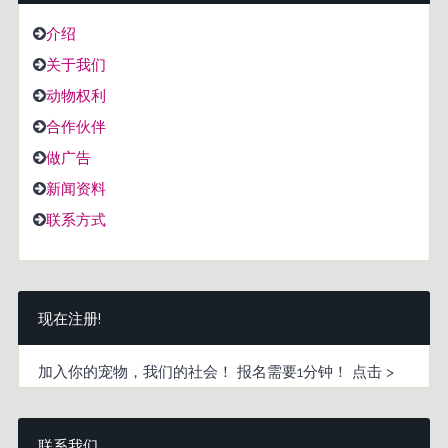
介绍
关于我们
动物权利
合作伙伴
做广告
新闻资料
联系方式
现在注册!
加入你的宠物，我们的社会！ 报名需要1分钟！ 点击 >
联系我们