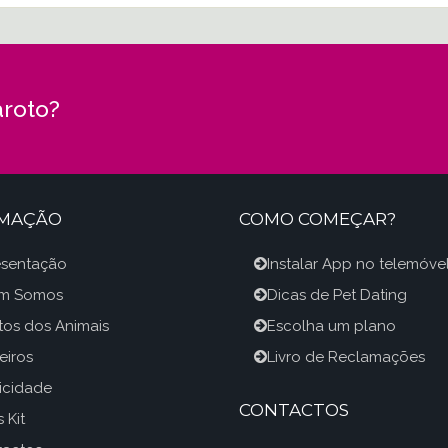
roto?
RMAÇÃO
COMO COMEÇAR?
esentação
Instalar App no telemóve
m Somos
Dicas de Pet Dating
itos dos Animais
Escolha um plano
eiros
Livro de Reclamações
icidade
CONTACTOS
 Kit