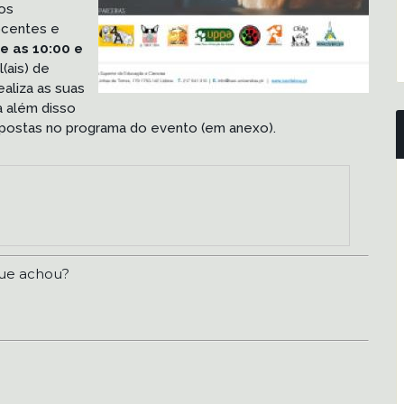
 os
ocentes e
re as 10:00 e
(ais) de
aliza as suas
a além disso
ropostas no programa do evento (em anexo).
ue achou?