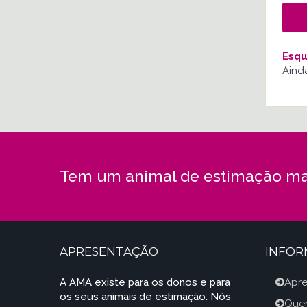
Esqu
Aind
Tem um animal de estimação ma
APRESENTAÇÃO
INFO
A AMA existe para os donos e para
Apr
os seus animais de estimação. Nós
Que