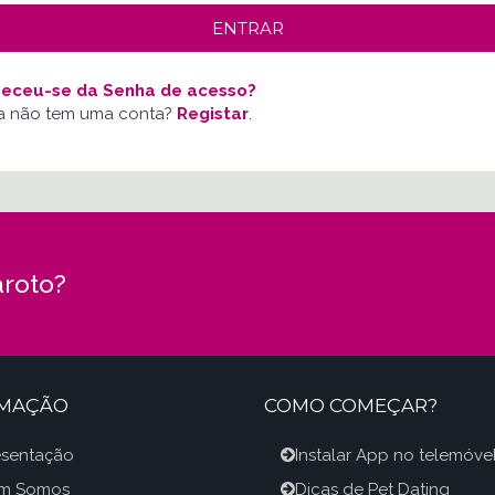
eceu-se da Senha de acesso?
a não tem uma conta?
Registar
.
roto?
RMAÇÃO
COMO COMEÇAR?
esentação
Instalar App no telemóve
m Somos
Dicas de Pet Dating