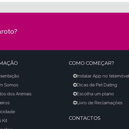
roto?
RMAÇÃO
COMO COMEÇAR?
esentação
Instalar App no telemóve
m Somos
Dicas de Pet Dating
itos dos Animais
Escolha um plano
eiros
Livro de Reclamações
icidade
CONTACTOS
 Kit